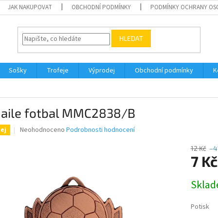
JAK NAKUPOVAT
OBCHODNÍ PODMÍNKY
PODMÍNKY OCHRANY OS
HLEDAT
Sošky
Trofeje
Výprodej
Obchodní podmínky
K
aile fotbal MMC2838/B
Průměrné
Neohodnoceno
Podrobnosti hodnocení
ej
hodnocení
produktu
12 Kč
–4
je
7 Kč
0,0
z
Měrná
Skla
5
cena:
hvězdiček.
Potisk