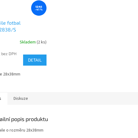
12 Kč
–41 %
le fotbal
2838/S
Skladem
(2 ks)
č bez DPH
DETAIL
le 28x38mm
s
Diskuze
ailní popis produktu
ile o rozměru 28x38mm