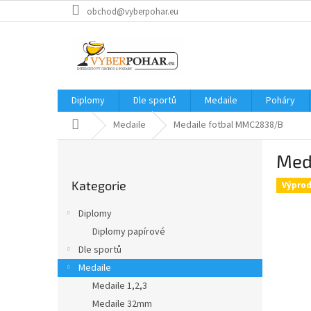
Přejít
obchod@vyberpohar.eu
na
obsah
Diplomy
Dle sportů
Medaile
Poháry
Domů
Medaile
Medaile fotbal MMC2838/B
P
Med
o
Přeskočit
s
Kategorie
kategorie
Výprod
t
r
Diplomy
a
Diplomy papírové
n
Dle sportů
n
í
Medaile
p
Medaile 1,2,3
a
Medaile 32mm