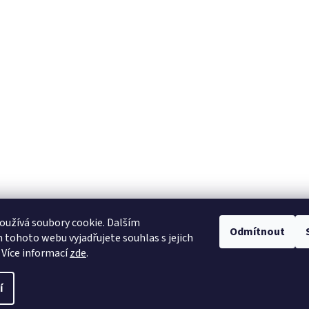
užívá soubory cookie. Dalším
Odmítnout
tohoto webu vyjadřujete souhlas s jejich
 Více informací
zde
.
í
.