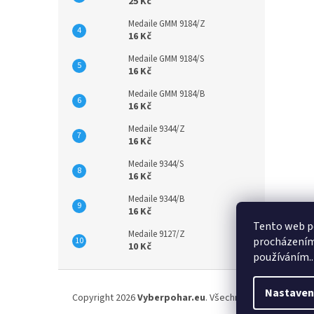
25 Kč
Medaile GMM 9184/Z
16 Kč
Medaile GMM 9184/S
16 Kč
Medaile GMM 9184/B
16 Kč
Medaile 9344/Z
16 Kč
Medaile 9344/S
16 Kč
Medaile 9344/B
16 Kč
Tento web po
Medaile 9127/Z
procházením 
10 Kč
používáním..
Z
á
Nastaven
Copyright 2026
Vyberpohar.eu
. Všechna práva vyhrazena
p