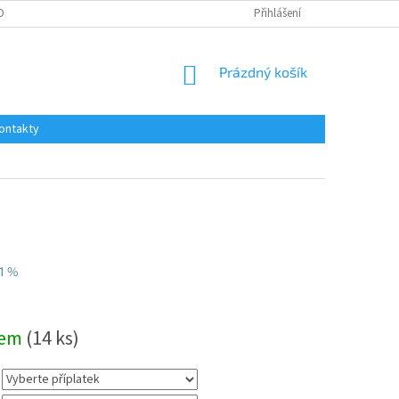
OBNÍCH ÚDAJŮ
Přihlášení
NÁKUPNÍ
Prázdný košík
KOŠÍK
ontakty
1 %
dem
(14 ks)