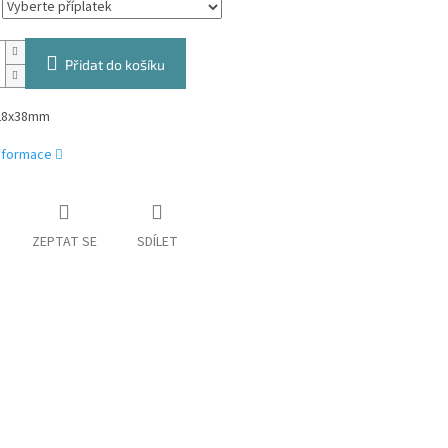
Přidat do košíku
 28x38mm
informace
ZEPTAT SE
SDÍLET