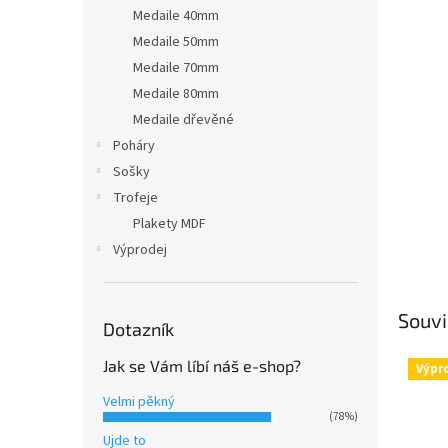
n
Medaile 40mm
e
Medaile 50mm
l
Medaile 70mm
Medaile 80mm
Medaile dřevěné
Poháry
Sošky
Trofeje
Plakety MDF
Výprodej
Souvi
Dotazník
Jak se Vám líbí náš e-shop?
Výpr
Velmi pěkný
(78%)
Ujde to