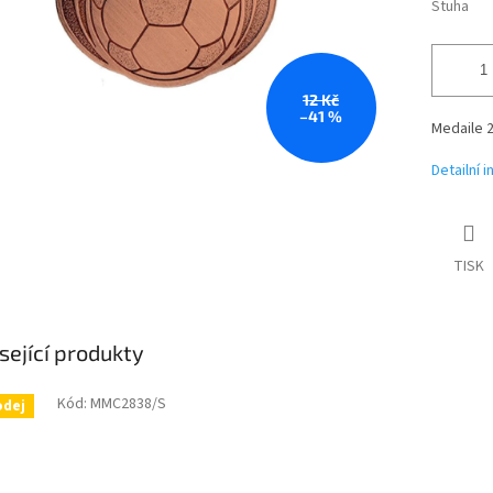
Stuha
12 Kč
–41 %
Medaile
Detailní 
TISK
sející produkty
Kód:
MMC2838/S
odej