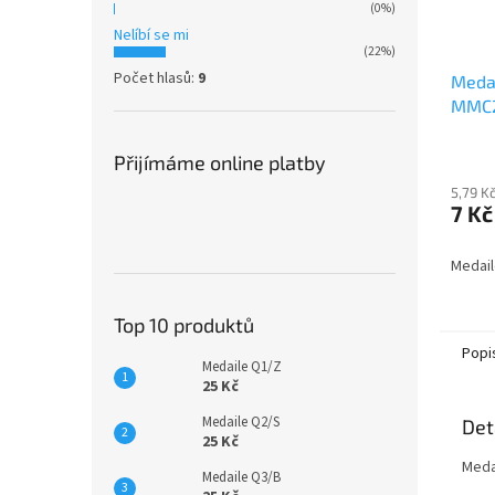
(0%)
Nelíbí se mi
(22%)
Počet hlasů:
9
Medai
MMC
Přijímáme online platby
5,79 K
7 Kč
Medai
Top 10 produktů
Popi
Medaile Q1/Z
25 Kč
Medaile Q2/S
Det
25 Kč
Meda
Medaile Q3/B