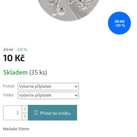
20 Kč
–50 %
20 Kč
–50 %
10 Kč
Měrná
Skladem
(35 ks)
cena:
Potisk
Stuha
Přidat do košíku
Medaile 50mm