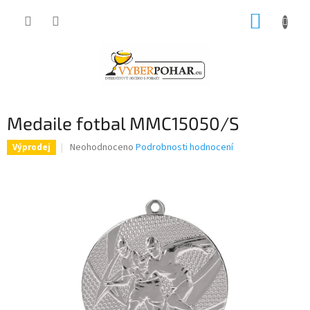
Přejít
NÁKUP
na
obsah
KOŠÍK
Medaile fotbal MMC15050/S
Průměrné
Neohodnoceno
Podrobnosti hodnocení
Výprodej
hodnocení
produktu
je
0,0
z
5
hvězdiček.