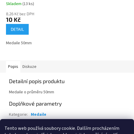
Skladem
(13 ks)
8,26 Kč bez DPH
10 Kč
DETAIL
Medaile 50mm
Popis
Diskuze
Detailní popis produktu
Medaile o průměru 50mm
Doplňkové parametry
Kategorie
:
Medaile
Stuha
:
- 11mm modrá-červená-bílá
Tento web používá soubory cookie. Dalším procházením
Potisk
:
- vlastní motiv