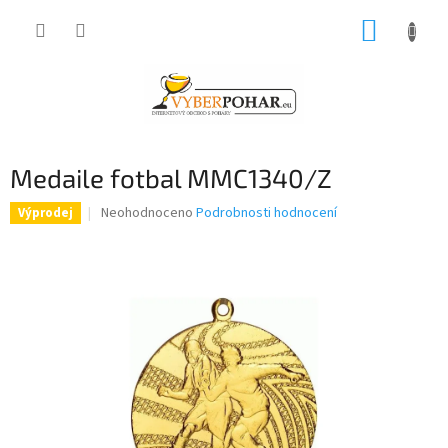
Přejít
NÁKUP
na
obsah
KOŠÍK
Medaile fotbal MMC1340/Z
Průměrné
Neohodnoceno
Podrobnosti hodnocení
Výprodej
hodnocení
produktu
je
0,0
z
5
hvězdiček.