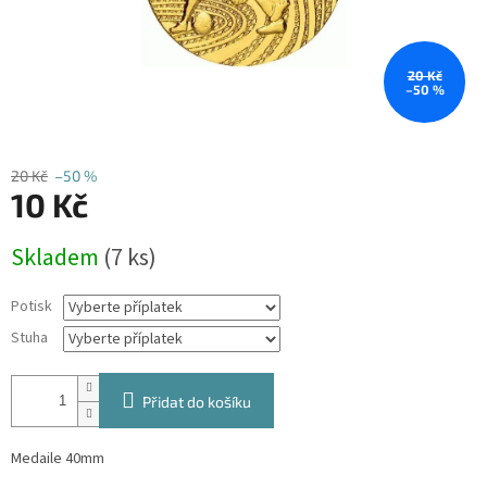
20 Kč
–50 %
20 Kč
–50 %
10 Kč
Měrná
Skladem
(7 ks)
cena:
Potisk
Stuha
Přidat do košíku
Medaile 40mm