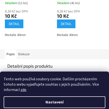
Skladem
(11 ks)
Skladem
(41 ks)
8,26 Kč bez DPH
8,26 Kč bez DPH
10 Kč
10 Kč
DETAIL
DETAIL
Medaile 40mm
Medaile 40mm
Popis
Diskuze
Detailní popis produktu
Medaile o průměru 40mm
Tento web používá soubory cookie. Dalším procházením
tohoto webu vyjadřujete souhlas s jejich používáním.. Více
informací
zde
.
Z
á
Nastavení
Vytvořil Shoptet
p