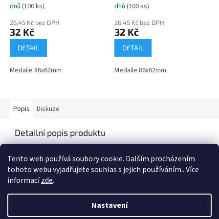
dnů
(100 ks)
dnů
(100 ks)
26,45 Kč bez DPH
26,45 Kč bez DPH
32 Kč
32 Kč
DETAIL
DETAIL
Medaile 86x62mm
Medaile 86x62mm
Popis
Diskuze
Detailní popis produktu
Medaile o průměru 86x62mm
Tento web používá soubory cookie. Dalším procházením
tohoto webu vyjadřujete souhlas s jejich používáním.. Více
informací
zde
.
Z
á
Nastavení
Vytvořil Shoptet
p