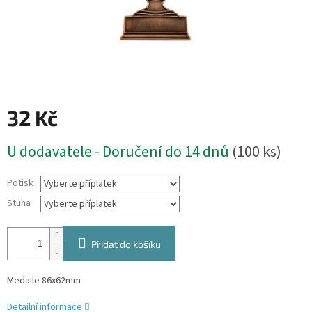
32 Kč
Měrná
U dodavatele - Doručení do 14 dnů
(100 ks)
cena:
Potisk
Stuha
Přidat do košíku
Medaile 86x62mm
Detailní informace