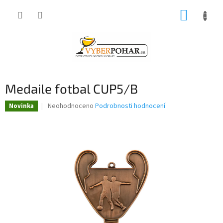
Přejít
NÁKUP
na
obsah
KOŠÍK
Medaile fotbal CUP5/B
Průměrné
Neohodnoceno
Podrobnosti hodnocení
Novinka
hodnocení
produktu
je
0,0
z
5
hvězdiček.