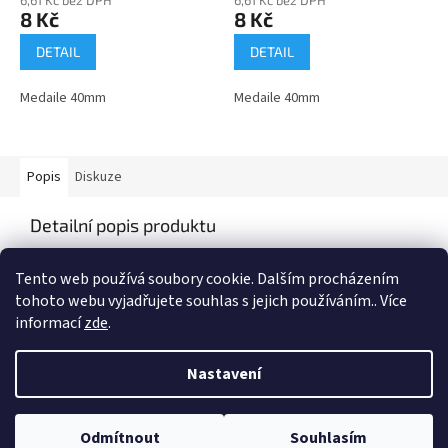
8 Kč
8 Kč
DETAIL
DETAIL
Medaile 40mm
Medaile 40mm
Popis
Diskuze
Detailní popis produktu
Medaile o průměru 40mm
Tento web používá soubory cookie. Dalším procházením
tohoto webu vyjadřujete souhlas s jejich používáním.. Více
informací
zde
.
Z
á
Nastavení
Vytvořil Shoptet
p
a
t
Odmítnout
Souhlasím
Copyright 2026
Vyberpohar.eu
. Všechna práva vyhrazena.