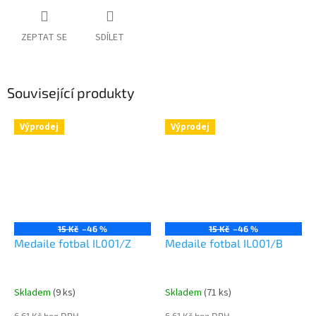
ZEPTAT SE
SDÍLET
Související produkty
Výprodej
Výprodej
15 Kč
–46 %
15 Kč
–46 %
Medaile fotbal IL001/Z
Medaile fotbal IL001/B
Skladem
(9 ks)
Skladem
(71 ks)
6,61 Kč bez DPH
6,61 Kč bez DPH