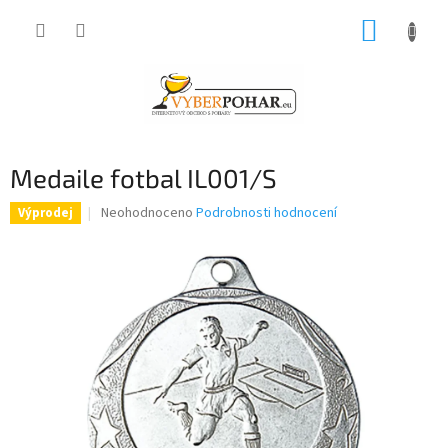
Přejít
NÁKUP
na
obsah
KOŠÍK
Medaile fotbal IL001/S
Průměrné
Neohodnoceno
Podrobnosti hodnocení
Výprodej
hodnocení
produktu
je
0,0
z
5
hvězdiček.