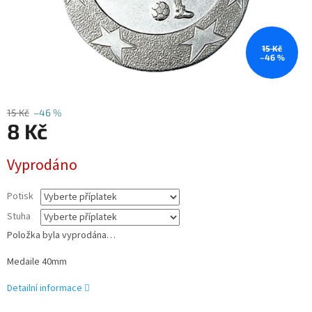
15 Kč
–46 %
15 Kč
–46 %
8 Kč
Měrná
Vyprodáno
cena:
Potisk
Stuha
Položka byla vyprodána…
Medaile 40mm
Detailní informace