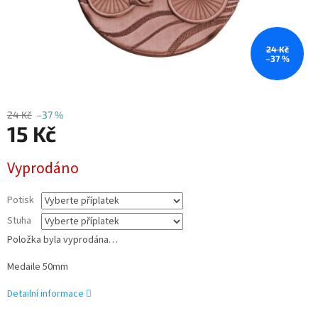
24 Kč
–37 %
24 Kč
–37 %
15 Kč
Měrná
Vyprodáno
cena:
Potisk
Stuha
Položka byla vyprodána…
Medaile 50mm
Detailní informace