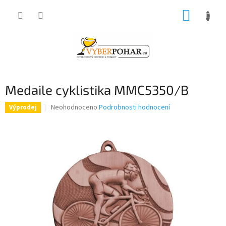
Přejít
NÁKUP
na
obsah
KOŠÍK
Medaile cyklistika MMC5350/B
Průměrné
Neohodnoceno
Podrobnosti hodnocení
Výprodej
hodnocení
produktu
je
0,0
z
5
hvězdiček.