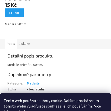
15 Kč
DETAIL
Medaile 50mm
Popis
Diskuze
Detailní popis produktu
Medaile průměru 50mm.
Doplňkové parametry
Kategorie
:
Medaile
Stuha
:
- bez stuhy
Potisk
:
- bez potisku
Tento web používá soubory cookie. Dalším procházením
Položka byla vyprodána…
tohoto webu vyjadřujete souhlas s jejich používáním.. Více