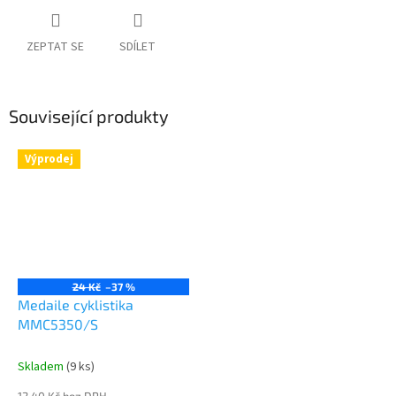
ZEPTAT SE
SDÍLET
Související produkty
Výprodej
24 Kč
–37 %
Medaile cyklistika
MMC5350/S
Skladem
(9 ks)
12,40 Kč bez DPH