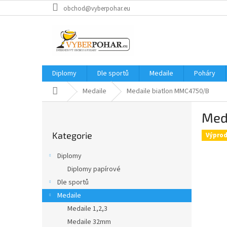
Přejít
obchod@vyberpohar.eu
na
obsah
Diplomy
Dle sportů
Medaile
Poháry
Domů
Medaile
Medaile biatlon MMC4750/B
P
Med
o
Přeskočit
s
Kategorie
kategorie
Výprod
t
r
Diplomy
a
Diplomy papírové
n
Dle sportů
n
í
Medaile
p
Medaile 1,2,3
a
Medaile 32mm