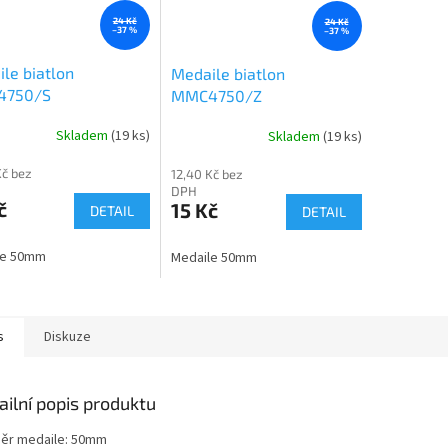
24 Kč
24 Kč
–37 %
–37 %
le biatlon
Medaile biatlon
4750/S
MMC4750/Z
Skladem
(19 ks)
Skladem
(19 ks)
Kč bez
12,40 Kč bez
DPH
č
15 Kč
DETAIL
DETAIL
le 50mm
Medaile 50mm
s
Diskuze
ailní popis produktu
ěr medaile: 50mm