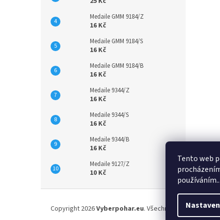
25 Kč
Medaile GMM 9184/Z
16 Kč
Medaile GMM 9184/S
16 Kč
Medaile GMM 9184/B
16 Kč
Medaile 9344/Z
16 Kč
Medaile 9344/S
16 Kč
Medaile 9344/B
16 Kč
Tento web po
Medaile 9127/Z
procházením 
10 Kč
používáním..
Z
á
Nastaven
Copyright 2026
Vyberpohar.eu
. Všechna práva vyhrazena
p