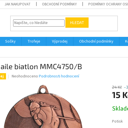
JAK NAKUPOVAT
OBCHODNÍ PODMÍNKY
PODMÍNKY OCHRANY OS
HLEDAT
Sošky
Trofeje
Výprodej
Obchodní podmínky
K
aile biatlon MMC4750/B
Průměrné
Neohodnoceno
Podrobnosti hodnocení
ej
hodnocení
produktu
24 Kč
–
je
15 K
0,0
z
Měrná
Skla
5
cena:
hvězdiček.
Potisk