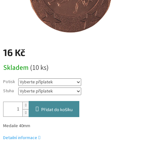
16 Kč
Měrná
Skladem
(10 ks)
cena:
Potisk
Stuha
Přidat do košíku
Medaile 40mm
Detailní informace