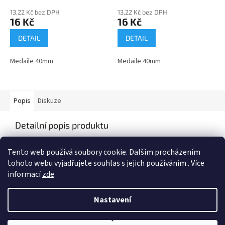
13,22 Kč bez DPH
13,22 Kč bez DPH
16 Kč
16 Kč
DETAIL
DETAIL
Medaile 40mm
Medaile 40mm
Popis
Diskuze
Detailní popis produktu
Medaile o průměru 40mm
Tento web používá soubory cookie. Dalším procházením
tohoto webu vyjadřujete souhlas s jejich používáním.. Více
informací
zde
.
Z
á
Nastavení
Vytvořil Shoptet
p
a