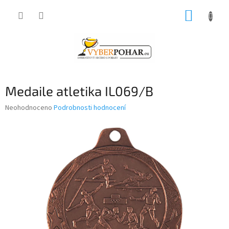
Přejít
NÁKUP
na
obsah
KOŠÍK
Medaile atletika IL069/B
Průměrné
Neohodnoceno
Podrobnosti hodnocení
hodnocení
produktu
je
0,0
z
5
hvězdiček.