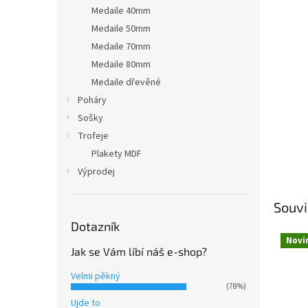
n
Medaile 40mm
e
Medaile 50mm
l
Medaile 70mm
Medaile 80mm
Medaile dřevěné
Poháry
Sošky
Trofeje
Plakety MDF
Výprodej
Souvi
Dotazník
Novi
Jak se Vám líbí náš e-shop?
Velmi pěkný
(78%)
Ujde to