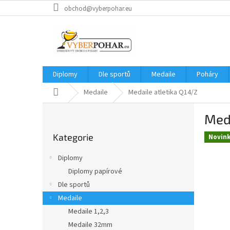
Přejít
obchod@vyberpohar.eu
na
obsah
Diplomy
Dle sportů
Medaile
Poháry
Domů
Medaile
Medaile atletika Q14/Z
P
Meda
o
Přeskočit
s
Kategorie
kategorie
Novin
t
r
Diplomy
a
Diplomy papírové
n
Dle sportů
n
í
Medaile
p
Medaile 1,2,3
a
Medaile 32mm