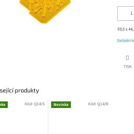
39,5 x 44
Detailní 
TISK
sející produkty
Kód:
Q14/S
Kód:
Q14/B
nka
Novinka