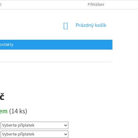
OBNÍCH ÚDAJŮ
Přihlášení
NÁKUPNÍ
Prázdný košík
KOŠÍK
ontakty
č
dem
(14 ks)