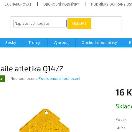
JAK NAKUPOVAT
OBCHODNÍ PODMÍNKY
PODMÍNKY OCHRANY OS
HLEDAT
Sošky
Trofeje
Výprodej
Obchodní podmínky
K
ile atletika Q14/Z
Průměrné
Neohodnoceno
Podrobnosti hodnocení
ka
hodnocení
produktu
16 K
je
0,0
Měrná
Skla
z
cena:
5
hvězdiček.
Potisk
Stuha