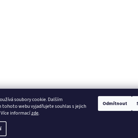
užívá soubory cookie. Dalším
Odmítnout
tohoto webu vyjadřujete souhlas s jejich
 Více informací
zde
.
í
.