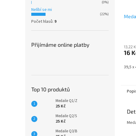
(0%)
Nelíbí se mi
(22%)
Medai
Počet hlasů:
9
Přijímáme online platby
13,22 
16 K
39,5 x
Top 10 produktů
Popi
Medaile Q1/Z
25 Kč
Det
Medaile Q2/S
25 Kč
Meda
Medaile Q3/B