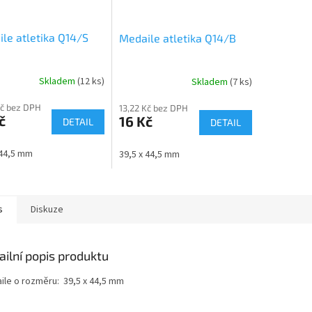
le atletika Q14/S
Medaile atletika Q14/B
Skladem
(12 ks)
Skladem
(7 ks)
Kč bez DPH
13,22 Kč bez DPH
č
16 Kč
DETAIL
DETAIL
 44,5 mm
39,5 x 44,5 mm
s
Diskuze
ailní popis produktu
ile o rozměru: 39,5 x 44,5 mm