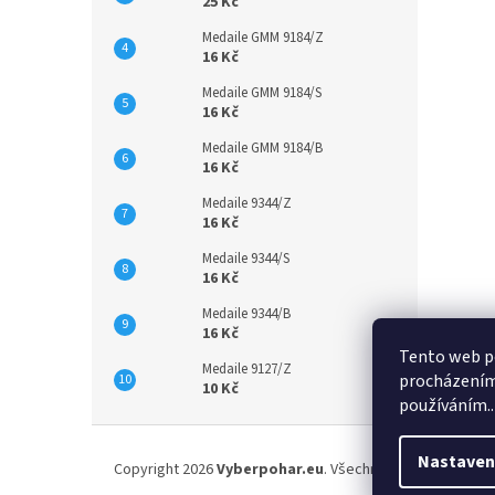
25 Kč
Medaile GMM 9184/Z
16 Kč
Medaile GMM 9184/S
16 Kč
Medaile GMM 9184/B
16 Kč
Medaile 9344/Z
16 Kč
Medaile 9344/S
16 Kč
Medaile 9344/B
16 Kč
Tento web po
Medaile 9127/Z
procházením 
10 Kč
používáním..
Z
á
Nastaven
Copyright 2026
Vyberpohar.eu
. Všechna práva vyhrazena
p