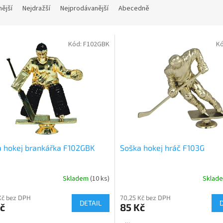
nější
Nejdražší
Nejprodávanější
Abecedně
Kód:
F102GBK
K
 hokej brankářka F102GBK
Soška hokej hráč F103G
Skladem
(10 ks)
Sklad
Kč bez DPH
70,25 Kč bez DPH
DETAIL
č
85 Kč