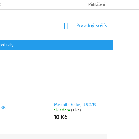
OBNÍCH ÚDAJŮ
Přihlášení
NÁKUPNÍ
Prázdný košík
KOŠÍK
ontakty
Medaile hokej IL52/B
GBK
Skladem
(1 ks)
10 Kč