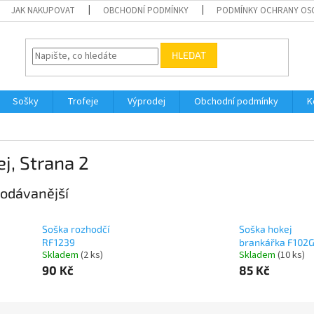
JAK NAKUPOVAT
OBCHODNÍ PODMÍNKY
PODMÍNKY OCHRANY OS
HLEDAT
Sošky
Trofeje
Výprodej
Obchodní podmínky
K
ej
, Strana 2
odávanější
Soška rozhodčí
Soška hokej
RF1239
brankářka F102
Skladem
(2 ks)
Skladem
(10 ks)
90 Kč
85 Kč