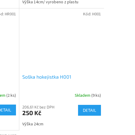
Výška 14cm/ vyrobeno z plastu
ód:
HR001
Kód:
H001
Soška hokejistka H001
dem
(2 ks)
Skladem
(9 ks)
206,61 Kč bez DPH
DETAIL
DETAIL
250 Kč
Výška 24cm