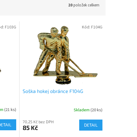
20
položek celkem
ód:
F103G
Kód:
F104G
Soška hokej obránce F104G
em
(21 ks)
Skladem
(20 ks)
70,25 Kč bez DPH
DETAIL
DETAIL
85 Kč