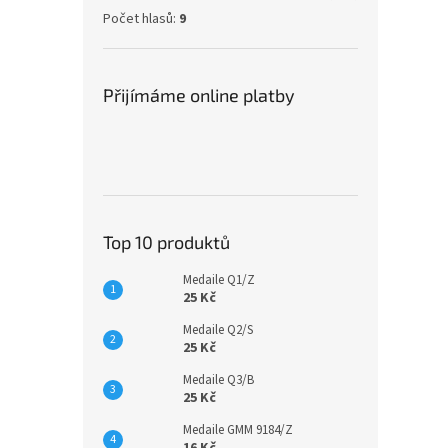
Počet hlasů:
9
Přijímáme online platby
Top 10 produktů
Medaile Q1/Z
25 Kč
Medaile Q2/S
25 Kč
Medaile Q3/B
25 Kč
Medaile GMM 9184/Z
16 Kč