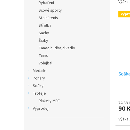
Výška 
Rybaření
Silové sporty
Výpr
Stolní tenis
Střelba
Šachy
Šipky
Tanec,hudba,divadlo
Tenis
Volejbal
Medaile
Soška
Poháry
Sošky
Trofeje
Plakety MDF
74,38 
90 
Výprodej
Výška