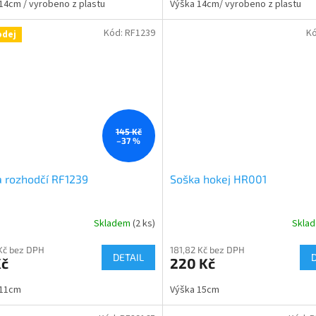
14cm / vyrobeno z plastu
Výška 14cm/ vyrobeno z plastu
Kód:
RF1239
K
odej
145 Kč
–37 %
 rozhodčí RF1239
Soška hokej HR001
Skladem
(2 ks)
Skla
Kč bez DPH
181,82 Kč bez DPH
DETAIL
Kč
220 Kč
 11cm
Výška 15cm