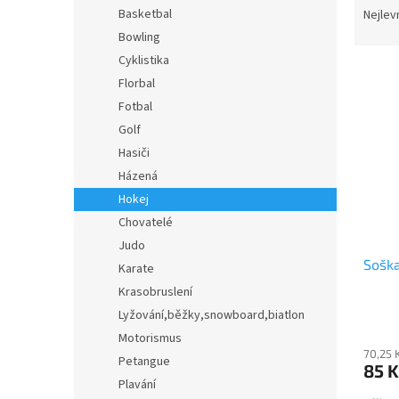
n
a
Basketbal
Nejlev
e
z
Bowling
l
e
Cyklistika
V
n
Florbal
ý
í
Fotbal
p
p
i
r
Golf
s
o
Hasiči
p
d
Házená
r
u
Hokej
o
k
Chovatelé
d
t
Judo
u
ů
Soška
k
Karate
t
Krasobruslení
ů
Lyžování,běžky,snowboard,biatlon
Motorismus
70,25 
Petangue
85 K
Plavání