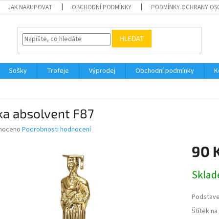
JAK NAKUPOVAT
OBCHODNÍ PODMÍNKY
PODMÍNKY OCHRANY OS
HLEDAT
Sošky
Trofeje
Výprodej
Obchodní podmínky
K
ka absolvent F87
né
noceno
Podrobnosti hodnocení
ní
90 
u
Měrná
Skla
cena:
ek.
Podstav
Štítek n