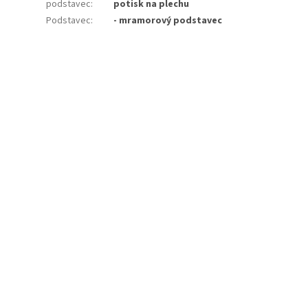
podstavec
:
potisk na plechu
Podstavec
:
- mramorový podstavec