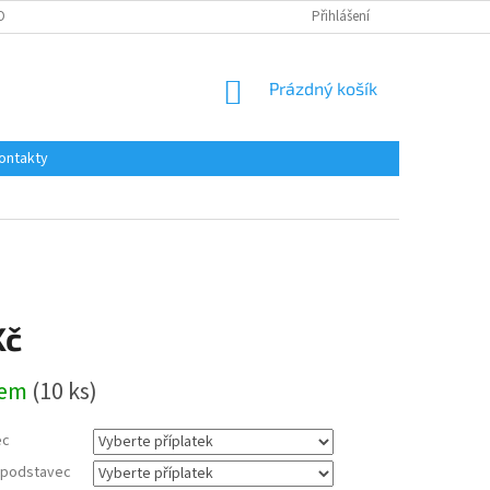
OBNÍCH ÚDAJŮ
Přihlášení
NÁKUPNÍ
Prázdný košík
KOŠÍK
ontakty
Kč
dem
(10 ks)
ec
a podstavec