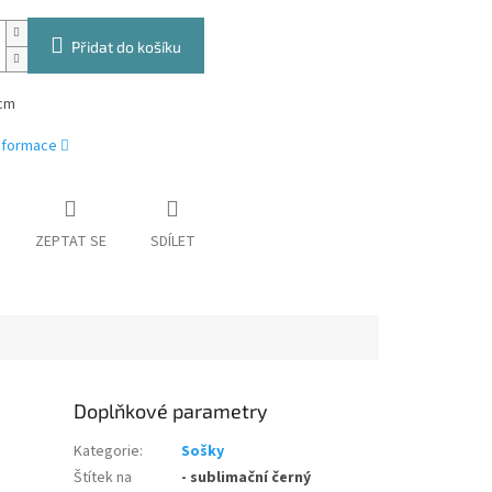
Přidat do košíku
cm
informace
ZEPTAT SE
SDÍLET
Doplňkové parametry
Kategorie
:
Sošky
Štítek na
- sublimační černý