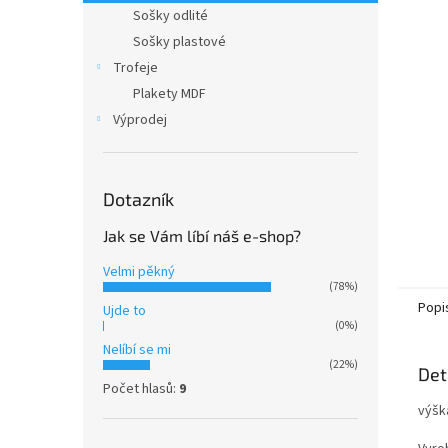
n
Sošky odlité
e
Sošky plastové
l
Trofeje
Plakety MDF
Výprodej
Dotazník
Jak se Vám líbí náš e-shop?
Velmi pěkný
(78%)
Popi
Ujde to
(0%)
Nelíbí se mi
(22%)
Det
Počet hlasů:
9
výšk