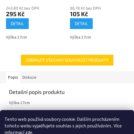
243,80 Kč bez DPH
86,78 Kč bez DPH
295 Kč
105 Kč
DETAIL
DETAIL
Výška 17cm
Výška 17cm
ZOBRAZIT VŠECHNY SOUVISEJÍCÍ PRODUKTY
Popis
Diskuze
Detailní popis produktu
Výška 17cm
plast/mramor
Tento web používá soubory cookie. Dalším procházením
tohoto webu vyjadřujete souhlas s jejich používáním.. Více
informací
zde
.