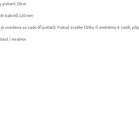
y pohárů 29cm
ěr kalichů 120 mm
 je uvedena za sadu tří pohárů. Pokud zvolíte štítky či emblémy k sadě, př
plast / mramor