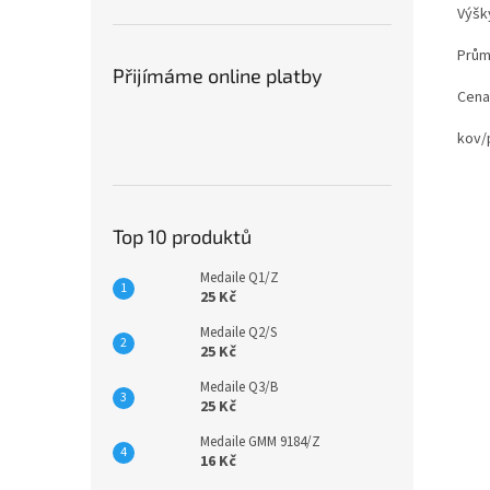
Výšk
Prům
Přijímáme online platby
Cena
kov/
Top 10 produktů
Medaile Q1/Z
25 Kč
Medaile Q2/S
25 Kč
Medaile Q3/B
25 Kč
Medaile GMM 9184/Z
16 Kč