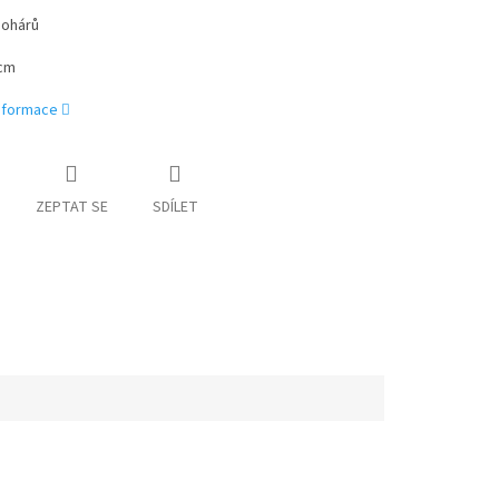
pohárů
9cm
informace
ZEPTAT SE
SDÍLET