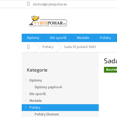
Přejít
obchod@vyberpohar.eu
na
obsah
Diplomy
Dle sportů
Medaile
Poháry
Domů
Poháry
Sada tří pohárů 9383
P
Sada
o
Přeskočit
s
Kategorie
kategorie
Novin
t
r
Diplomy
a
Diplomy papírové
n
Dle sportů
n
í
Medaile
p
Poháry
a
Poháry Ekonom