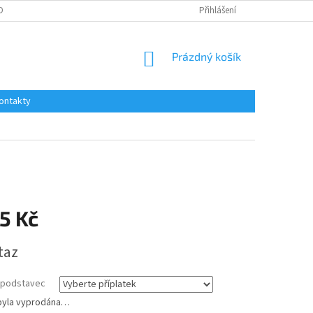
OBNÍCH ÚDAJŮ
Přihlášení
NÁKUPNÍ
Prázdný košík
KOŠÍK
ontakty
5 Kč
taz
a podstavec
byla vyprodána…