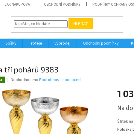
JAK NAKUPOVAT
OBCHODNÍ PODMÍNKY
PODMÍNKY OCHRANY OS
HLEDAT
Sošky
Trofeje
Výprodej
Obchodní podmínky
K
 tří pohárů 9383
Průměrné
Neohodnoceno
Podrobnosti hodnocení
ka
hodnocení
produktu
1 03
je
0,0
Měrná
Na do
z
cena:
5
hvězdiček.
Štítek n
Položka 