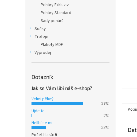
n
Poháry Exkluziv
e
Poháry Standard
l
Sady pohárů
Sošky
Trofeje
Plakety MDF
Výprodej
Dotazník
Jak se Vám líbí náš e-shop?
Velmi pěkný
(78%)
Popi
Ujde to
(0%)
Nelíbí se mi
(22%)
Det
Počet hlasů:
9